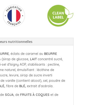
eurs nutritionnelles
EURRE
, éclats de caramel au
BEURRE
 (sirop de glucose,
LAIT
concentré sucré,
sel d’Isigny AOP, stabilisants : pectine,
 naturel, émulsifiant : lécithine de
sucre, levure, sirop de sucre inverti
 de vanille (contient alcool), sel, poudre de
BLÉ,
fibre de
BLÉ,
extrait d’acérola.
s de
SOJA
, de
FRUITS À COQUES
et de