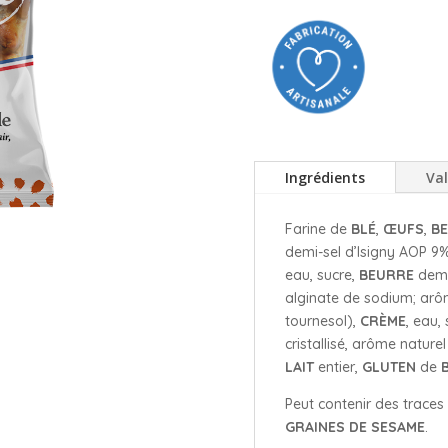
Ingrédients
Val
Farine de
BLÉ
,
ŒUFS
,
B
demi-sel d’Isigny AOP 9%
eau, sucre,
BEURRE
demi-
alginate de sodium; arôme
tournesol),
CRÈME
, eau, 
cristallisé, arôme naturel
LAIT
entier,
GLUTEN
de
Peut contenir des trace
GRAINES DE SESAME
.